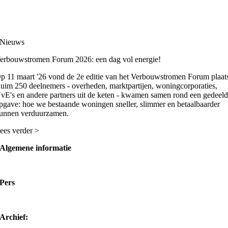
Nieuws
erbouwstromen Forum 2026: een dag vol energie!
p 11 maart '26 vond de 2e editie van het Verbouwstromen Forum plaat
uim 250 deelnemers - overheden, marktpartijen, woningcorporaties,
vE's en andere partners uit de keten - kwamen samen rond een gedeel
pgave: hoe we bestaande woningen sneller, slimmer en betaalbaarder
unnen verduurzamen.
ees verder >
Algemene informatie
info@verbouwstromen.nu
Pers
communicatie@verbouwstromen.nu
Archief: