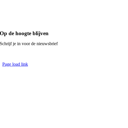
Sector VVE
SPOR
MEER
Op de hoogte blijven
Schrijf je in voor de nieuwsbrief
Privacyverklaring
Page load link
Go
to
Top