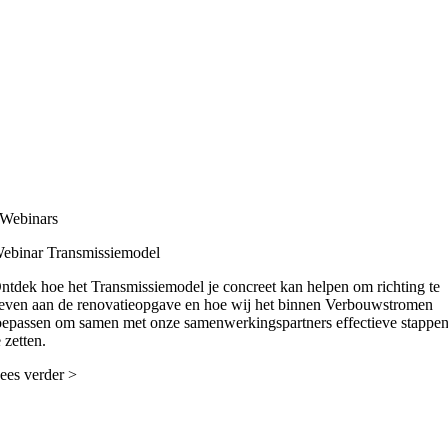
Webinars
ebinar Transmissiemodel
ntdek hoe het Transmissiemodel je concreet kan helpen om richting te
even aan de renovatieopgave en hoe wij het binnen Verbouwstromen
oepassen om samen met onze samenwerkingspartners effectieve stappe
e zetten.
ees verder >