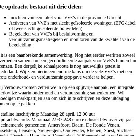
e opdracht bestaat uit drie delen:
Inrichten van een loket voor VvE's in de provincie Utrecht
Activeren van VvE's met slecht geïsoleerde woningen (EFG-label
of twee slecht geïsoleerde bouwdelen)
Begeleiden van VvE's bij besluitvorming en
verduurzamingsmaatregelen en monitoren van de kwaliteit van de
begeleiding.
it is een baanbrekende samenwerking. Nog niet eerder werkten zoveel
verheden samen aan een gecoördineerde aanpak voor VvE's binnen hu
renzen. Een dergelijke schaalgrootte is nog nauwelijks getest in
ederland. Wij zien hierin een enorme kans om de vele VvE's met een
rote onderhoud- en verduurzamingsopgave verder te helpen.
ij Verbouwstromen zetten we in op een spijtvrije aanpak: een integrale
erkwijze waarin onderhoud en verduurzaming samenkomen.
Wij
oedigen marktpartijen aan om zich in te schrijven en deze uitdaging
amen op te pakken.
eadline inschrijving: Maandag 28 april, 12:00 uur
pdrachtwaarde: Maximaal 2.937.248 euro exclusief btw over vijf jaar
eelnemende gemeenten:
Amersfoort, Baarn, De Ronde Venen,
Jsselstein, Leusden, Nieuwegein, Oudewater, Rhenen, Soest, Stichtse
echt, Utrechtse Heuvelrug, Veenendaal, Vijfheerenlanden en Woerden